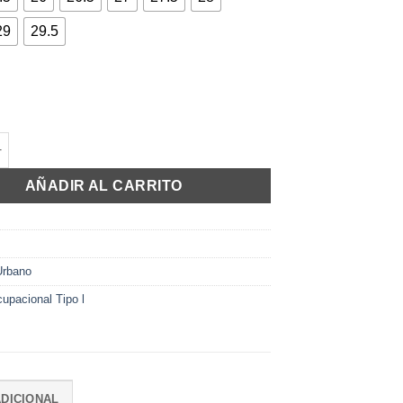
29
29.5
ntidad
AÑADIR AL CARRITO
Urbano
upacional Tipo l
DICIONAL