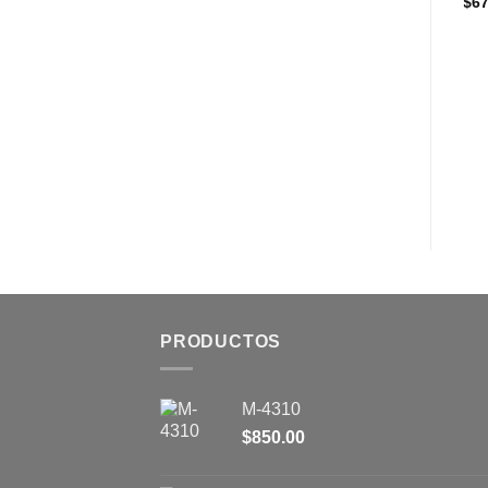
$
900.00
$
67
SIN EXISTENCIAS
TÁCTICO
M-3700
$
850.00
PRODUCTOS
M-4310
$
850.00