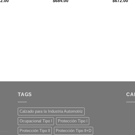
2.00
$
684.00
$
672.00
TAGS
CA
Calzado para la Industria Automotriz
Ocupacional Tipo l
Protección Tipo l
Protección Tipo ll
Protección Tipo ll+D