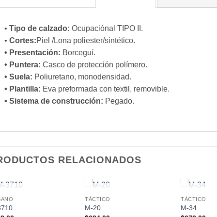
•
Tipo de calzado:
Ocupaciónal TIPO II.
•
Cortes:
Piel /Lona poliester/sintético.
• Presentación:
Borceguí.
• Puntera:
Casco de protección polímero.
• Suela:
Poliuretano, monodensidad.
• Plantilla:
Eva preformada con textil, removible.
• Sistema de construcción:
Pegado.
RODUCTOS RELACIONADOS
SIN EXISTENCIAS
SIN EXISTENCIAS
SIN E
BANO
TÁCTICO
TÁCTICO
3710
M-20
M-34