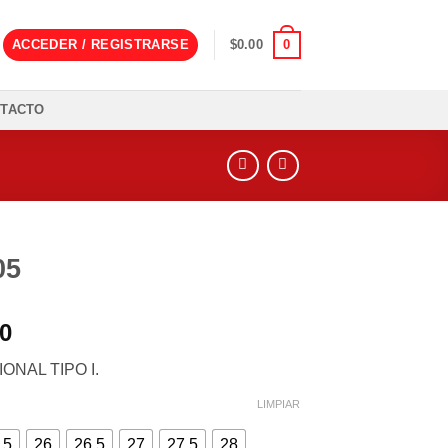
0
ACCEDER / REGISTRARSE
$
0.00
TACTO
05
00
ONAL TIPO I.
LIMPIAR
.5
26
26.5
27
27.5
28