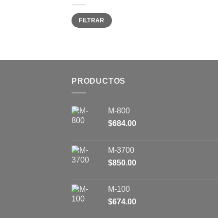
Precio
Precio
FILTRAR
mínimo
máximo
PRODUCTOS
M-800
$
684.00
M-3700
$
850.00
M-100
$
674.00