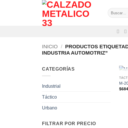
Saltar
al
Buscar
por:
contenido
INICIO
/
PRODUCTOS ETIQUETAD
INDUSTRIA AUTOMOTRIZ”
CATEGORÍAS
TÁCT
M-2
Industrial
$
684
Táctico
Urbano
FILTRAR POR PRECIO