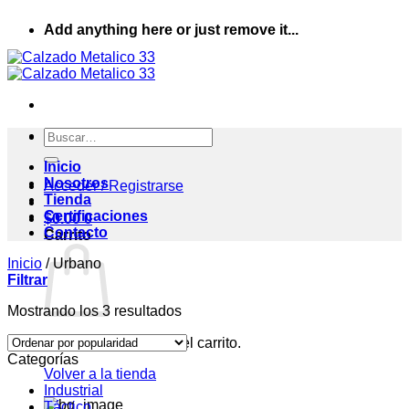
Saltar
Add anything here or just remove it...
al
contenido
Buscar
por:
Inicio
Nosotros
Acceder / Registrarse
Tienda
Certificaciones
$
0.00
0
Contacto
Carrito
Inicio
/
Urbano
Filtrar
Ordenado
Mostrando los 3 resultados
por
No hay productos en el carrito.
popularidad
Categorías
Volver a la tienda
Industrial
Táctico