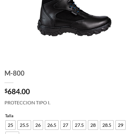
M-800
684.00
$
PROTECCION TIPO I.
Talla
25
25.5
26
26.5
27
27.5
28
28.5
29