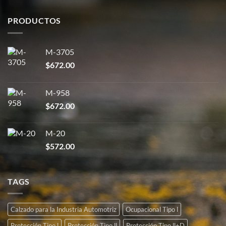
PRODUCTOS
M-3705
$
672.00
M-958
$
672.00
M-20
$
572.00
TAGS
Calzado para la Industria Automotriz
Ocupacional Tipo l
Protección Tipo l
Protección Tipo ll
Protección Tipo ll+D